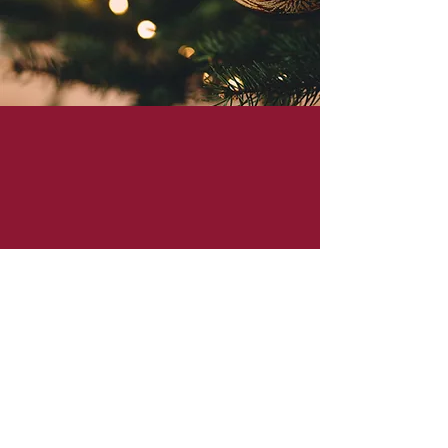
Dicembre 2025
Domenica 14/12 : Aperti a pranzo
Domenica 21/12 : Aperti a pranzo
Giovedì 25/12 : Chiusi tutto il giorno
Venerdì 26/12 : Aperti tutto il giorno
Domenica 28/12 : Chiusi tutto il giorno
Mercoledì 31/12 : Aperti a pranzo
Giovedì 01/01: Aperti tutto il giorno
Previous
Next